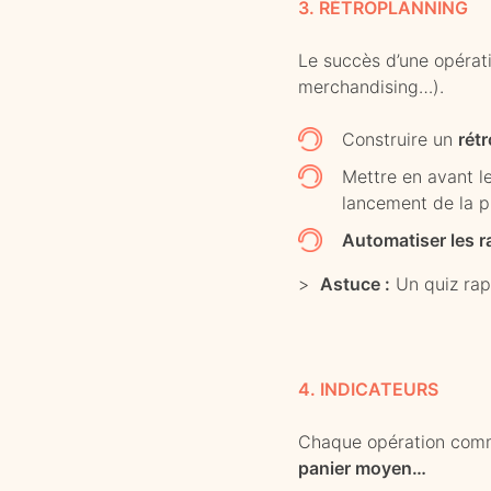
3. RÉTROPLANNING
Le succès d’une opérat
merchandising…).
Construire un
rét
Mettre en avant l
lancement de la p
Automatiser les r
>
Astuce :
Un quiz rapi
4. INDICATEURS
Chaque opération comme
panier moyen…