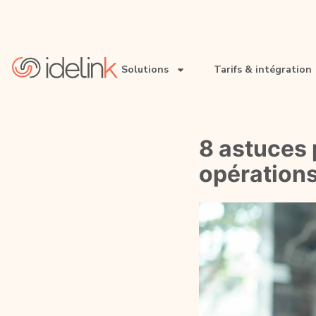
Solutions
Tarifs & intégration
• Retail
8 astuces 
• Restauration
opération
• Pharmacie
• Services