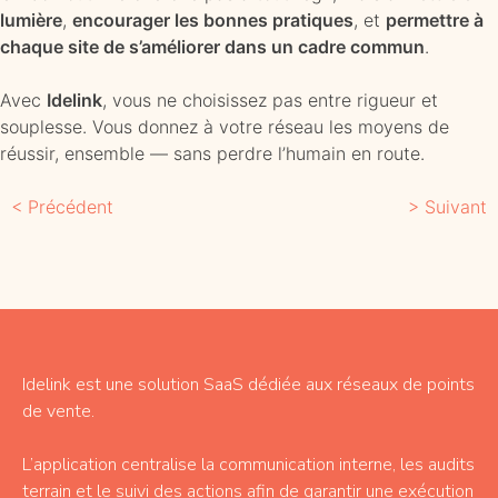
lumière
,
encourager les bonnes pratiques
, et
permettre à
chaque site de s’améliorer dans un cadre commun
.
Avec
Idelink
, vous ne choisissez pas entre rigueur et
souplesse. Vous donnez à votre réseau les moyens de
réussir, ensemble — sans perdre l’humain en route.
< Précédent
> Suivant
Idelink est une solution SaaS dédiée aux réseaux de points
de vente.
L’application centralise la communication interne, les audits
terrain et le suivi des actions afin de garantir une exécution