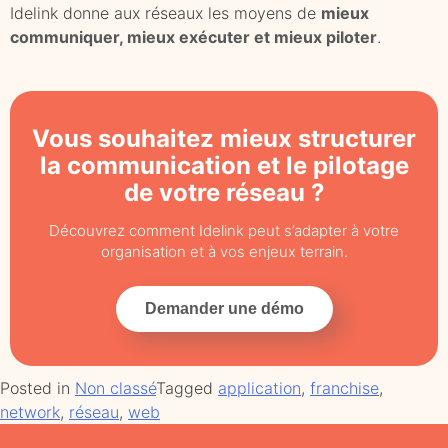
Idelink donne aux réseaux les moyens de
mieux
communiquer, mieux exécuter et mieux piloter
.
Vous souhaitez mieux structurer
la communication et le pilotage
de votre réseau ?
Découvrez comment Idelink peut s’adapter à votre
organisation et à vos enjeux terrain.
Demander une démo
Posted in
Non classé
Tagged
application
,
franchise
,
network
,
réseau
,
web